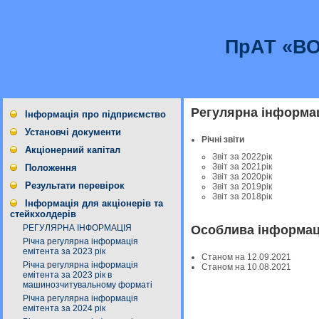
ПрАТ «В
Регулярна інформа
Інформація про підприємство
Установчі документи
Річні звіти
Акціонерний капітал
Звіт за 2022рік
Звіт за 2021рік
Положення
Звіт за 2020рік
Результати перевірок
Звіт за 2019рік
Звіт за 2018рік
Інформація для акціонерів та
стейкхолдерів
Особлива інформац
РЕГУЛЯРНА ІНФОРМАЦІЯ
Річна регулярна інформація
емітента за 2023 рік
Станом на 12.09.2021
Річна регулярна інформація
Станом на 10.08.2021
емітента за 2023 рік в
машинозчитувальному форматі
Річна регулярна інформація
емітента за 2024 рік