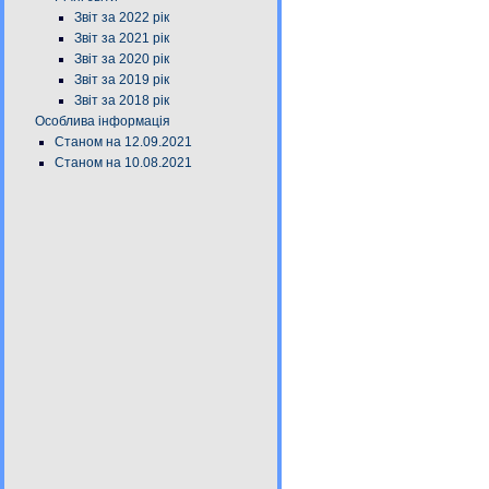
Звіт за 2022 рік
Звіт за 2021 рік
Звіт за 2020 рік
Звіт за 2019 рік
Звіт за 2018 рік
Особлива інформація
Станом на 12.09.2021
Станом на 10.08.2021