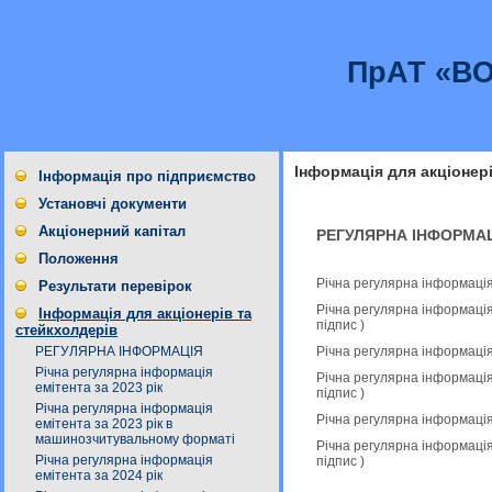
ПрАТ «В
Інформація для акціонер
Інформація про підприємство
Установчі документи
Акціонерний капітал
РЕГУЛЯРНА ІНФОРМА
Положення
Річна регулярна інформація
Результати перевірок
Річна регулярна інформаці
Інформація для акціонерів та
підпис
)
стейкхолдерів
Річна регулярна інформація
РЕГУЛЯРНА ІНФОРМАЦІЯ
Річна регулярна інформація
Річна регулярна інформаці
емітента за 2023 рік
підпис
)
Річна регулярна інформація
Річна регулярна інформація
емітента за 2023 рік в
машинозчитувальному форматі
Річна регулярна інформаці
Річна регулярна інформація
підпис
)
емітента за 2024 рік