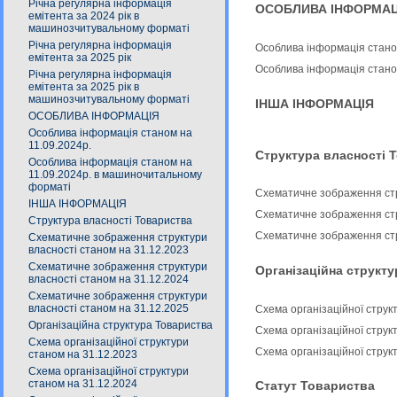
Річна регулярна інформація
ОСОБЛИВА ІНФОРМАЦ
емітента за 2024 рік в
машинозчитувальному форматі
Річна регулярна інформація
Особлива інформація станом
емітента за 2025 рік
Особлива інформація стано
Річна регулярна інформація
емітента за 2025 рік в
машинозчитувальному форматі
ІНША ІНФОРМАЦІЯ
ОСОБЛИВА ІНФОРМАЦІЯ
Особлива інформація станом на
11.09.2024р.
Структура власності 
Особлива інформація станом на
11.09.2024р. в машиночитальному
форматі
Схематичне зображення стр
ІНША ІНФОРМАЦІЯ
Схематичне зображення стр
Структура власності Товариства
Схематичне зображення стр
Схематичне зображення структури
власності станом на 31.12.2023
Схематичне зображення структури
Організаційна структ
власності станом на 31.12.2024
Схематичне зображення структури
власності станом на 31.12.2025
Схема організаційної струк
Організаційна структура Товариства
Схема організаційної струк
Схема організаційної структури
Схема організаційної струк
станом на 31.12.2023
Схема організаційної структури
станом на 31.12.2024
Статут Товариства