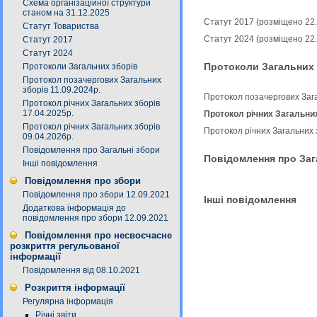
Схема організаційної структури
станом на 31.12.2025
Статут 2017 (розміщено 22
Статут Товариства
Статут 2024 (розміщено 22
Статут 2017
Статут 2024
Протоколи Загальних 
Протоколи Загальних зборів
Протокол позачергових Загальних
зборів 11.09.2024р.
Протокол позачергових Зага
Протокол річних Загальних зборів
17.04.2025р.
Протокол річних Загальних
Протокол річних Загальних зборів
Протокол річних Загальних 
09.04.2026р.
Повідомлення про Загальні збори
Повідомлення про Заг
Інші повідомлення
Повідомлення про збори
Повідомлення про збори 12.09.2021
Інші повідомлення
Додаткова інформація до
повідомлення про збори 12.09.2021
Повідомлення про несвоєчасне
розкриття регульованої
інформації
Повідомлення від 08.10.2021
Розкриття інформації
Регулярна інформація
Річні звіти